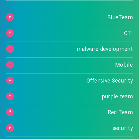
BlueTeam
۳
CTI
۲
malware development
۱
Mobile
۱
Offensive Security
۱۰
purple team
۲
Red Team
۴
security
۳