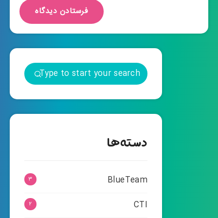
دسته‌ها
BlueTeam
۳
CTI
۲