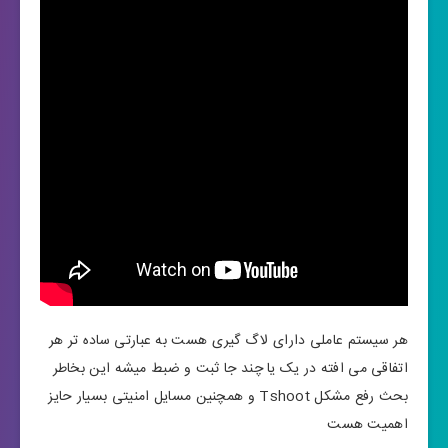
هر سیستم عاملی دارای لاگ گیری هست به عبارتی ساده تر هر
اتفاقی می افته در یک یا چند جا ثبت و ضبط میشه این بخاطر
بحث رفع مشکل Tshoot و همچنین مسایل امنیتی بسیار حایز
اهمیت هست