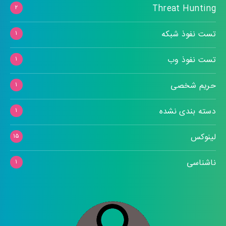
Threat Hunting
۲
تست نفوذ شبکه
۱
تست نفوذ وب
۱
حریم شخصی
۱
دسته بندی نشده
۱
لینوکس
۱۵
ناشناسی
۱