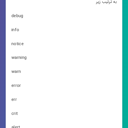
به ترتیب زیر
debug
info
notice
warning
warn
error
err
crit
alert