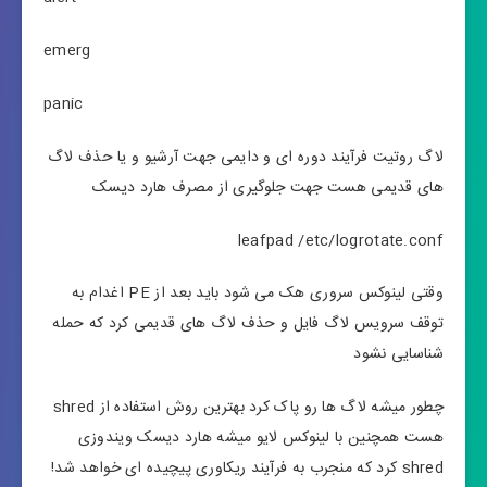
emerg
panic
لاگ روتیت فرآیند دوره ای و دایمی جهت آرشیو و یا حذف لاگ
های قدیمی هست جهت جلوگیری از مصرف هارد دیسک
leafpad /etc/logrotate.conf
وقتی لینوکس سروری هک می شود باید بعد از PE اغدام به
توقف سرویس لاگ فایل و حذف لاگ های قدیمی کرد که حمله
شناسایی نشود
چطور میشه لاگ ها رو پاک کرد بهترین روش استفاده از shred
هست همچنین با لینوکس لایو میشه هارد دیسک ویندوزی
shred کرد که منجرب به فرآیند ریکاوری پیچیده ای خواهد شد!