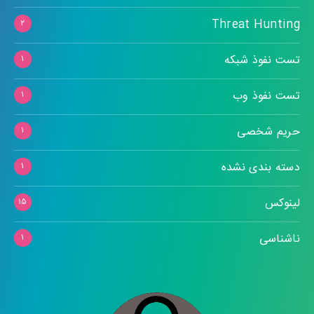
Threat Hunting
۲
تست نفوذ شبکه
۱
تست نفوذ وب
۱
حریم شخصی
۱
دسته بندی نشده
۱
لینوکس
۱۵
ناشناسی
۱