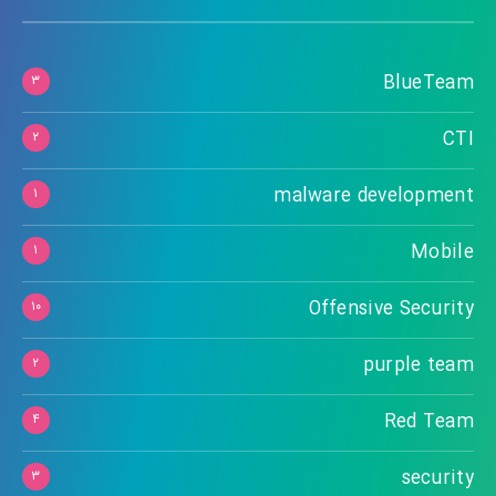
BlueTeam
۳
CTI
۲
malware development
۱
Mobile
۱
Offensive Security
۱۰
purple team
۲
Red Team
۴
security
۳