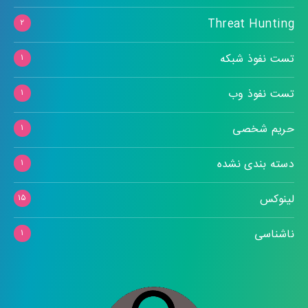
Threat Hunting
۲
تست نفوذ شبکه
۱
تست نفوذ وب
۱
حریم شخصی
۱
دسته بندی نشده
۱
لینوکس
۱۵
ناشناسی
۱