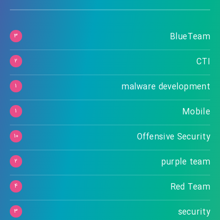
BlueTeam
۳
CTI
۲
malware development
۱
Mobile
۱
Offensive Security
۱۰
purple team
۲
Red Team
۴
security
۳